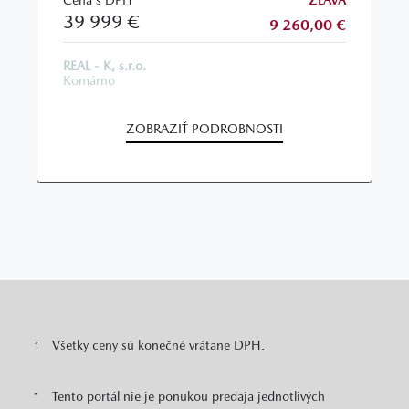
39 999 €
9 260,00 €
REAL - K, s.r.o.
Komárno
ZOBRAZIŤ PODROBNOSTI
Všetky ceny sú konečné vrátane DPH.
1
Tento portál nie je ponukou predaja jednotlivých
*