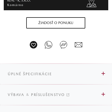
REAL - K, S.R.O.
Komárno
ŽIADOSŤ O PONUKU
ÚPLNÉ ŠPECIFIKÁCIE
&
VÝBAVA
PRÍSLUŠENSTVO