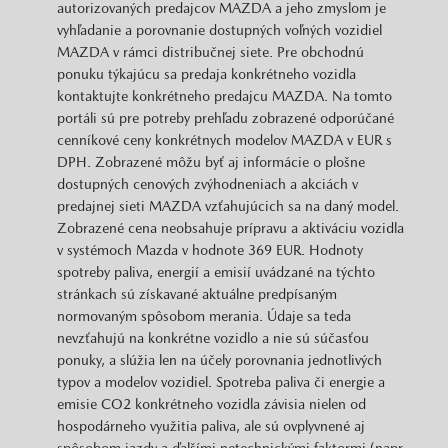
autorizovaných predajcov MAZDA a jeho zmyslom je
vyhľadanie a porovnanie dostupných voľných vozidiel
MAZDA v rámci distribučnej siete. Pre obchodnú
ponuku týkajúcu sa predaja konkrétneho vozidla
kontaktujte konkrétneho predajcu MAZDA. Na tomto
portáli sú pre potreby prehľadu zobrazené odporúčané
cenníkové ceny konkrétnych modelov MAZDA v EUR s
DPH. Zobrazené môžu byť aj informácie o plošne
dostupných cenových zvýhodneniach a akciách v
predajnej sieti MAZDA vzťahujúcich sa na daný model.
Zobrazené cena neobsahuje prípravu a aktiváciu vozidla
v systémoch Mazda v hodnote 369 EUR. Hodnoty
spotreby paliva, energií a emisií uvádzané na týchto
stránkach sú získavané aktuálne predpísaným
normovaným spôsobom merania. Údaje sa teda
nevzťahujú na konkrétne vozidlo a nie sú súčasťou
ponuky, a slúžia len na účely porovnania jednotlivých
typov a modelov vozidiel. Spotreba paliva či energie a
emisie CO2 konkrétneho vozidla závisia nielen od
hospodárneho využitia paliva, ale sú ovplyvnené aj
spôsobom jazdy a ďalšími netechnickými faktormi (napr.