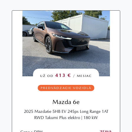
413 €
UŽ OD
/ MESIAC
PREDVÁDZACIE VOZIDLÁ
Mazda 6e
2025 Mazda6e 5HB EV 245ps Long Range 1AT
RWD Takumi Plus elektro | 180 kW
Cena s DPH
ZĽAVA