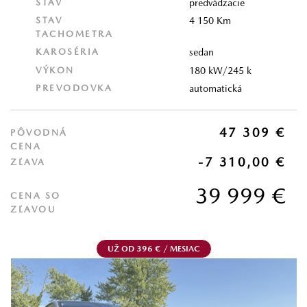
STAV
predvádzacie
STAV
4 150 Km
TACHOMETRA
KAROSÉRIA
sedan
VÝKON
180 kW/245 k
PREVODOVKA
automatická
47 309 €
PÔVODNÁ
CENA
-7 310,00 €
ZĽAVA
39 999 €
CENA SO
ZĽAVOU
UŽ OD 396 € / MESIAC